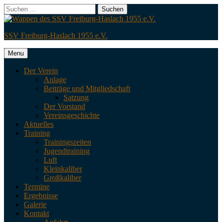
Skip
Search
Suchen
to
nach:
content
SSV Freiburg-Haslach 1955 e.V.
Menu
Der Verein
Anlage
Beiträge und Mitgliedschaft
Satzung
Der Vorstand
Vereinsgeschichte
Aktuelles
Training
Trainingszeiten
Jugendtraining
Luft
Kleinkaliber
Großkaliber
Termine
Ergebnisse
Galerie
Kontakt