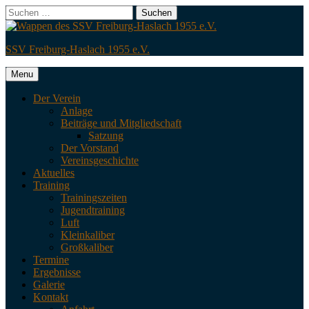
Skip
Search
Suchen
to
nach:
content
SSV Freiburg-Haslach 1955 e.V.
Menu
Der Verein
Anlage
Beiträge und Mitgliedschaft
Satzung
Der Vorstand
Vereinsgeschichte
Aktuelles
Training
Trainingszeiten
Jugendtraining
Luft
Kleinkaliber
Großkaliber
Termine
Ergebnisse
Galerie
Kontakt