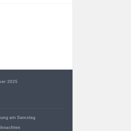
ber 2025
gation
ltung am Samstag
ihnachten