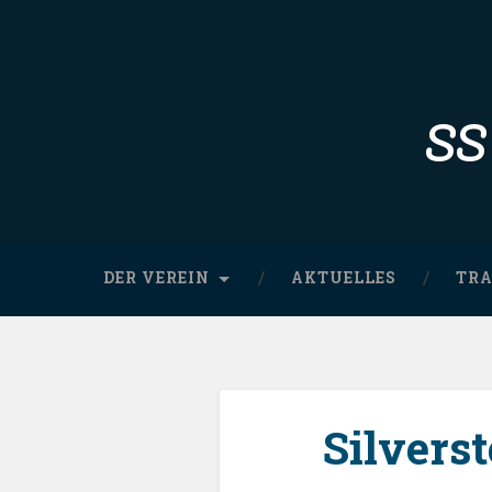
Skip
to
content
Search
SSV
DER VEREIN
AKTUELLES
TRA
Silvers