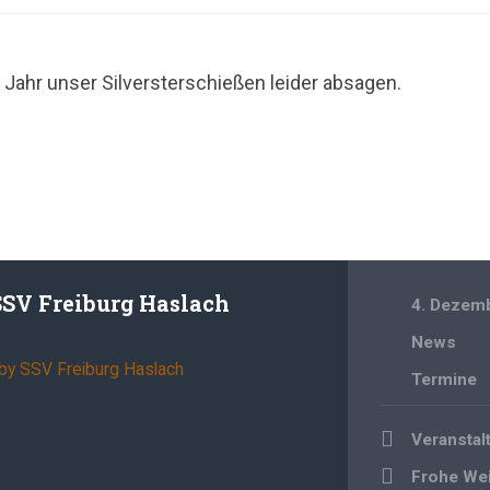
Jahr unser Silversterschießen leider absagen.
SSV Freiburg Haslach
4. Dezem
News
 by SSV Freiburg Haslach
Termine
Beitragsnavi
Veransta
Frohe We